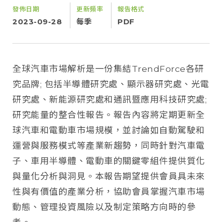
發佈日期
更新頻率
報告格式
2023-09-28
每季
PDF
全球汽車市場解析是一份集結TrendForce各研
究品牌; 包括半導體研究處、顯示器研究處、光電
研究處、新能源研究處和通訊暨應用科技研究處;
研究能量的整合性報告。報告內容將定期更新全
球汽車和電動車市場規模，並討論如自動駕駛和
運營與服務模式等產業新趨勢，同時針對汽車電
子、車用半導體、電動車的關鍵零組件提供質化
與量化分析與洞見。本報告期望提供會員具未來
性與有價值的產業分析，協助會員掌握汽車市場
動態、管理投資風險以及制定策略方向時的參