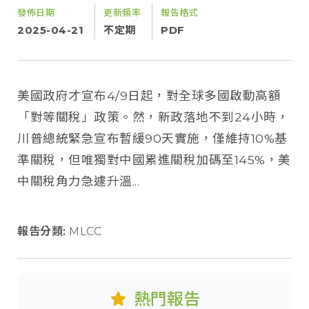
發佈日期
更新頻率
報告格式
2025-04-21
不定期
PDF
美國政府才宣布4/9日起，對全球多國啟動高額
「對等關稅」政策。然，新政落地不到24小時，
川普總統緊急宣布暫緩90天實施，僅維持10%基
準關稅，但唯獨對中國累進關稅加碼至145%，美
中關稅角力急遽升溫...
報告分類:
MLCC
熱門報告