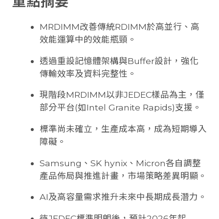
重點摘要
MRDIMM改善傳統RDIMM於高並行、高
效能運算中的效能瓶頸。
透過重設記憶體架構與Buffer設計，強化
傳輸效率及資料完整性。
現階段MRDIMM以非JEDEC樣品為主，僅
部分平台(如Intel Granite Rapids)支援。
標準尚未確立，生產成本高，成為短期導入
障礙。
Samsung、SK hynix、Micron各自調整
產品佈局與推進計畫，市場策略差異明顯。
AI及高容量需求推升未來中長期成長潛力。
待JEDEC標準明朗後，預計2026年起