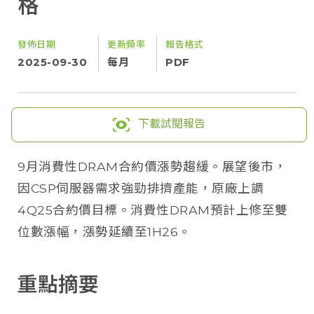
格
發佈日期
更新頻率
報告格式
2025-09-30
每月
PDF
下載試閱報告
9月消費性DRAM合約價漲勢趨緩。展望後市，
因CSP伺服器需求強勁排擠產能，原廠上調
4Q25合約價目標。消費性DRAM預計上修至雙
位數漲幅，漲勢延續至1H26。
重點摘要