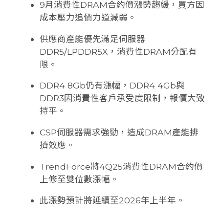
9月消費性DRAM合約價漲勢趨緩，買方因
成本壓力追價力道減弱。
供應商產能優先滿足伺服器
DDR5/LPDDR5X，消費性DRAM分配有
限。
DDR4 8Gb仍有漲幅，DDR4 4Gb與
DDR3因消費性客戶承受度限制，報價大致
持平。
CSP伺服器需求強勁，造成DRAM產能排
擠效應。
TrendForce將4Q25消費性DRAM合約價
上修至雙位數漲幅。
此漲勢預計將延續至2026年上半年。