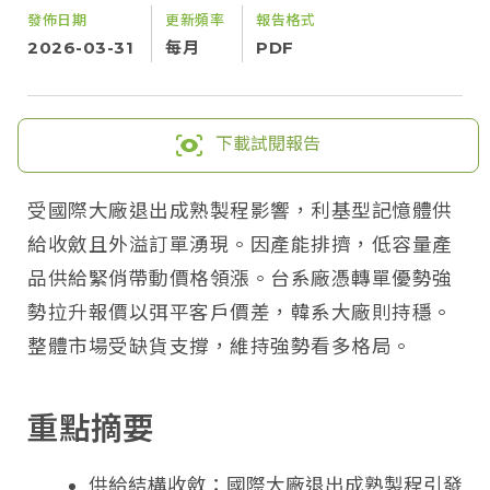
發佈日期
更新頻率
報告格式
2026-03-31
每月
PDF
下載試閱報告
受國際大廠退出成熟製程影響，利基型記憶體供
給收斂且外溢訂單湧現。因產能排擠，低容量產
品供給緊俏帶動價格領漲。台系廠憑轉單優勢強
勢拉升報價以弭平客戶價差，韓系大廠則持穩。
整體市場受缺貨支撐，維持強勢看多格局。
重點摘要
供給結構收斂：國際大廠退出成熟製程引發