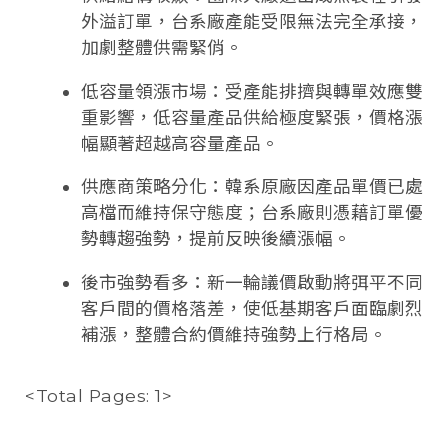
外溢訂單，台系廠產能受限無法完全承接，
加劇整體供需緊俏。
低容量領漲市場：受產能排擠與轉單效應雙
重影響，低容量產品供給極度緊張，價格漲
幅顯著超越高容量產品。
供應商策略分化：韓系原廠因產品單價已處
高檔而維持保守態度；台系廠則憑藉訂單優
勢轉趨強勢，提前反映後續漲幅。
後市強勢看多：新一輪議價啟動將弭平不同
客戶間的價格落差，使低基期客戶面臨劇烈
補漲，整體合約價維持強勢上行格局。
<Total Pages: 1>