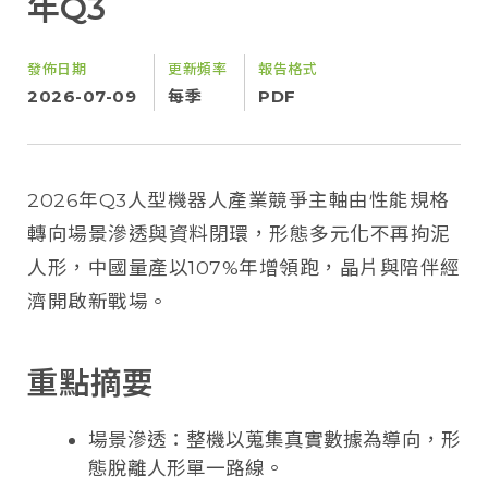
年Q3
發佈日期
更新頻率
報告格式
2026-07-09
每季
PDF
2026年Q3人型機器人產業競爭主軸由性能規格
轉向場景滲透與資料閉環，形態多元化不再拘泥
人形，中國量產以107%年增領跑，晶片與陪伴經
濟開啟新戰場。
重點摘要
場景滲透：整機以蒐集真實數據為導向，形
態脫離人形單一路線。