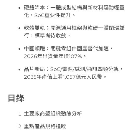
硬體降本：一體成型結構與新材料驅動輕量
化，SoC重要性提升。
軟體雙軌：開源通用框架與軟硬一體閉環並
行，標準尚待收斂。
中國領跑：關鍵零組件國產替代加速，
2026年出貨量年增107%。
晶片新局：SoC/電源/感測/通訊四類分軌，
2035年產值上看1,057億元人民幣。
目錄
主要廠商暨組織動態分析
重點產品規格追蹤