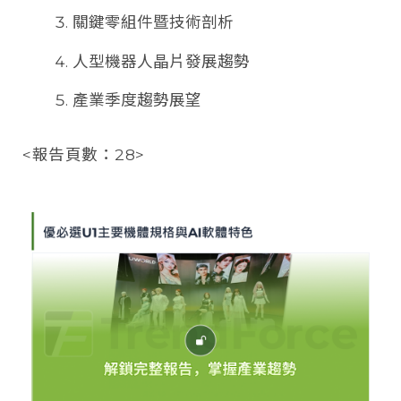
關鍵零組件暨技術剖析
人型機器人晶片發展趨勢
產業季度趨勢展望
<報告頁數：28>