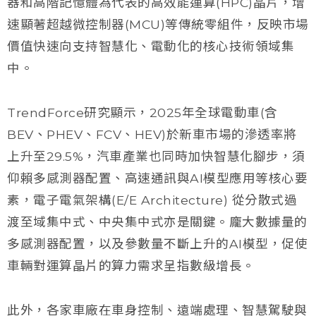
器和高階記憶體為代表的高效能運算(HPC)晶片，增
速顯著超越微控制器(MCU)等傳統零組件，反映市場
價值快速向支持智慧化、電動化的核心技術領域集
中。
TrendForce研究顯示，2025年全球電動車(含
BEV、PHEV、FCV、HEV)於新車市場的滲透率將
上升至29.5%，汽車產業也同時加快智慧化腳步，須
仰賴多感測器配置、高速通訊與AI模型應用等核心要
素，電子電氣架構(E/E Architecture) 從分散式過
渡至域集中式、中央集中式亦是關鍵。龐大數據量的
多感測器配置，以及參數量不斷上升的AI模型，促使
車輛對運算晶片的算力需求呈指數級增長。
此外，各家車廠在車身控制、遠端處理、智慧駕駛與