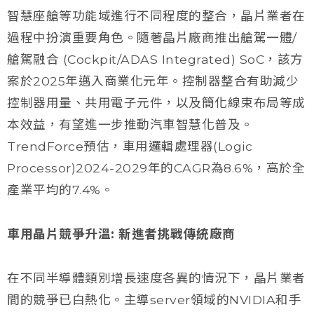
智慧座艙等功能域進行不同程度的整合，晶片業者在
過程中扮演重要角色。隨著晶片廠商推出艙駕一體/
艙駕融合 (Cockpit/ADAS Integrated) SoC，該方
案於2025年邁入商業化元年。控制器整合有助減少
控制器用量、共用電子元件，以及簡化線束布局等成
本效益，有望進一步推動汽車智慧化普及。
TrendForce預估，車用邏輯處理器(Logic
Processor)2024-2029年的CAGR為8.6%，高於全
產業平均的7.4%。
車用晶片競爭升溫: 新進者挑戰傳統廠商
在不同半導體類別增長速度各異的情況下，晶片業者
間的競爭已白熱化。主導server領域的NVIDIA和手