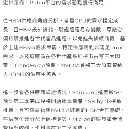
定供應商，Rubin平台的需求恐難獲得滿足。
從HBM供應商角度分析，考量GPU的需求穩定成
長，且HBM設計複雜、驗證過程易有變數，原廠必
須持續推進各世代產品進程，以免錯失後續商機。基
於上述HBM4需求樂觀、特定供應商難以滿足Rubin
需求，以及原廠須在各世代產品維持市占等三大因
素，TrendForce預期，NVIDIA會將三大原廠皆納
入HBM4的供應生態系。
進一步看各供應商驗證情況，Samsung進度最快，
預計第二季完成後將開始逐季量產。SK hynix持續
推進，且可望憑藉與NVIDIA既有的HBM合作基礎，
在供應位元分配上保持優勢。Micron的驗證節奏儘
管相對較緩，也料將在第二季完成。