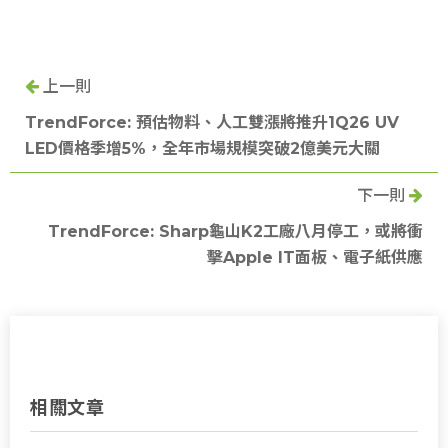
上一則
TrendForce: 預估物料、人工雙漲將推升1Q26 UV
LED價格季增5%，全年市場規模突破2億美元大關
下一則
TrendForce: Sharp龜山K2工廠八月停工，或將衝
擊Apple IT面板、電子紙供應
相關文章