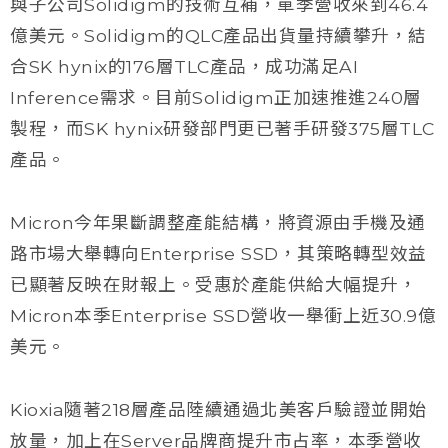
與子公司Solidigm的技術互補，單季營收來到46.4
億美元。Solidigm的QLC產品出貨量持續攀升，結
合SK hynix的176層TLC產品，成功滿足AI
Inference需求。目前Solidigm正加速推進240層
製程，而SK hynix研發部門更已著手研發375層TLC
產品。
Micron今年果斷調整產能結構，將資源由手機及通
路市場大舉轉向Enterprise SSD，其策略轉型效益
已顯著反映在財報上。受惠於產能供給大幅提升，
Micron本季Enterprise SSD營收一舉衝上近30.9億
美元。
Kioxia隨著218層產品陸續通過北美客戶驗證並開始
放量，加上在Server品牌商提升市占率，本季營收