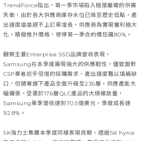
TrendForce指出，第一季市場陷入極度嚴峻的供需
失衡，由於各大供應商庫存水位已降至歷史低點，產
出速度遠遠趕不上訂單增長，供應商為實現獲利極大
化，積極推升價格，使得第一季合約價狂飆80%。
觀察主要Enterprise SSD品牌營收表現，
Samsung在本季度展現強大的供應韌性，儘管面對
CSP業者近乎倍增的採購需求，產出速度難以填補缺
口，但隨著旗下產品全面升級至236層，供應產能大
幅擴張。受惠於176層QLC產品的大規模放量，
Samsung單季營收達到70.5億美元，季度成長達
92.8%。
SK海力士集團本季度同樣表現亮眼，透過SK hynix