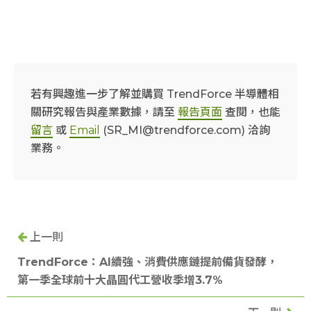
若有興趣進一步了解並購買 TrendForce 半導體相
關研究報告與產業數據，請至
報告頁面
查閱，也能
留言
或
Email
(SR_MI@trendforce.com) 洽詢
業務。
上一則
TrendForce：AI續強、消費供應鏈提前備貨發酵，
第一季全球前十大晶圓代工營收季增3.7%