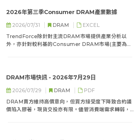
較先前趨緩，未來價格成長將漸趨溫和。
2026年第三季Consumer DRAM產業數據
2026/07/31
DRAM
EXCEL
TrendForce除針對主流DRAM市場提供產業分析以
外，亦針對較利基的Consumer DRAM市場(主要為
x16顆粒)提供各家供應商完整的產品規劃、產出數量、
以及價格走勢分析。
DRAM市場快訊 - 2026年7月29日
2026/07/29
DRAM
PDF
DRAM賣方維持高價意向，但買方接受度下降致合約議
價陷入膠著，現貨交投亦有限。儘管消費端需求轉弱，
但在供給限縮與缺貨預期下，客戶仍採取防禦性備貨，
使整體市場呈現價格高檔盤整與庫存堆疊的拉鋸觀望格
局。