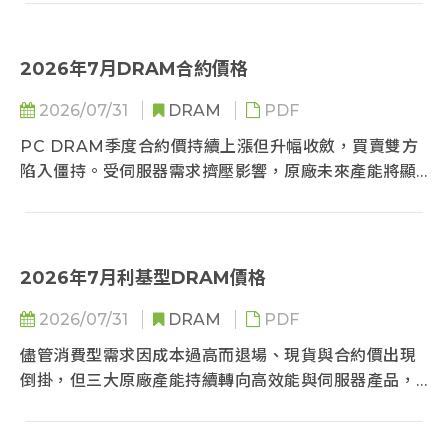
與需求轉移而收斂。雖然短期庫存攀升，但隨處理器供
應改善，長遠市場供不應求將更趨明顯。
2026年7月DRAM合約價格
2026/07/31
DRAM
PDF
PC DRAM季度合約價持續上漲但升幅收斂，買賣雙方
陷入僵持。受伺服器需求擠壓影響，原廠未來產能將顯
著縮減；需求端則因終端售價上揚抑制消費，筆電出貨
大幅下滑。買方對價格高度敏感且積極抵制大幅調漲，
惟原廠掌控議價主導權，剛性需求仍支撐價格堅挺。
2026年7月利基型DRAM價格
2026/07/31
DRAM
PDF
儘管消費型需求因成本過高而退場、現貨與合約價出現
倒掛，但三大原廠產能持續轉向高效能與伺服器產品，
成熟製程供給結構性緊縮未變。在車用、工控及伺服器
需求支撐下，消費性記憶體合約價維持上行，惟漲勢已