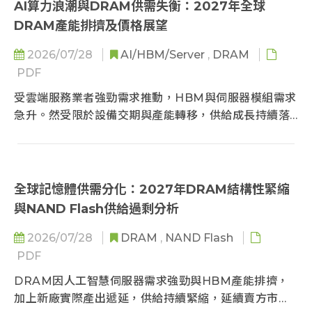
AI算力浪潮與DRAM供需失衡：2027年全球
DRAM產能排擠及價格展望
2026/07/28
AI/HBM/Server
,
DRAM
PDF
受雲端服務業者強勁需求推動，HBM與伺服器模組需求
急升。然受限於設備交期與產能轉移，供給成長持續落
後，傳統記憶體遭嚴重擠壓，市場供不應求態勢難解，
價格將維持高檔，資本支出與採購策略仍需持續關注。
全球記憶體供需分化：2027年DRAM結構性緊縮
與NAND Flash供給過剩分析
2026/07/28
DRAM
,
NAND Flash
PDF
DRAM因人工智慧伺服器需求強勁與HBM產能排擠，
加上新廠實際產出遞延，供給持續緊縮，延續賣方市