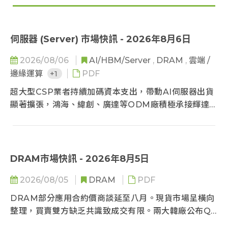
伺服器 (Server) 市場快訊 - 2026年8月6日
2026/08/06
AI/HBM/Server
,
DRAM
,
雲端 /
邊緣運算
+1
PDF
超大型CSP業者持續加碼資本支出，帶動AI伺服器出貨
顯著擴張，鴻海、緯創、廣達等ODM廠積極承接輝達與
超微機櫃訂單，晶片與液冷散熱技術同步升級，供應鏈
成長動能延續至明後年。
DRAM市場快訊 - 2026年8月5日
2026/08/05
DRAM
PDF
DRAM部分應用合約價商談延至八月。現貨市場呈橫向
整理，買賣雙方缺乏共識致成交有限。兩大韓廠公布Q2
財報，CSP強勁需求持續帶動營運動能，且陸續完成