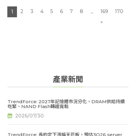
場；NAND Flash則受惠於新產能陸續釋放與消費端需
求疲弱，供需結構轉趨寬鬆，下半年將面臨價格修正壓
2
3
4
5
6
7
8
169
170
1
...
力，兩者循環呈現明顯分化。
»
產業新聞
TrendForce: 2027年記憶體市況分化，DRAM供給持續
吃緊、NAND Flash轉趨寬鬆
2026/07/30
TrendForce: 長約定下漲幅天花板，預估3Q26 server