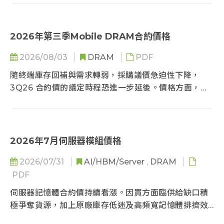
LTA簽署。
2026年第三季Mobile DRAM合約價格
2026/08/03
DRAM
PDF
隨終端庫存回補與需求轉弱，採購議價急迫性下降，
3Q26 合約價的議定時程恐進一步延後。價格方面，
Samsung因前季報價已處高點，本季漲幅明顯收斂；
SK hynix與CXMT若以對齊價差為目標，漲勢則相對顯
著。TrendForce預估整體漲幅將較上季收斂至「季增
8-13%」。展望4Q26，在終端需求疲弱與庫存偏高的
2026年7月伺服器模組價格
壓力下，漲幅預期進一步收斂；惟原廠產能持續向
2026/07/31
AI/HBM/Server
,
DRAM
server與HBM傾斜的趨勢不變，將成為該季合約價維
PDF
持不墜的重要支撐。
伺服器記憶體合約價持續看漲。因買方面臨供給缺口積
極爭奪貨源，加上原廠庫存低迷及高頻寬記憶體排擠效
應，支撐原廠議價優勢。高容量模組溢價隨著產能穩定