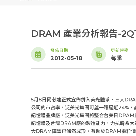
DRAM 產業分析報告-2Q1
發佈日期
更新頻率
2012-05-18
每季
5月8日爾必達正式宣佈併入美光體系，三大DR
公司的市占率，泛美光集團可望一躍逼近24%，高
記憶體品牌廠，泛美光集團將整合台美日DRAM廠
記憶體及台灣DRAM廠的製造能力，力抗韓系大
大DRAM陣營已儼然成形，有助於DRAM顆粒價