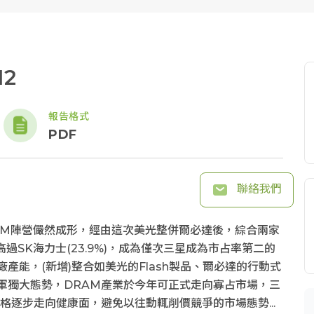
2
報告格式
PDF
聯絡我們
AM陣營儼然成形，經由這次美光整併爾必達後，綜合兩家
過SK海力士(23.9%)，成為僅次三星成為市占率第二的
產能，(新增)整合如美光的Flash製品、爾必達的行動式
軍獨大態勢，DRAM產業於今年可正式走向寡占市場，三
格逐步走向健康面，避免以往動輒削價競爭的市場態勢...