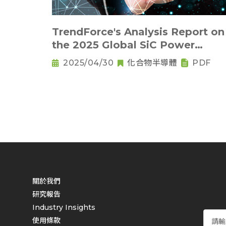
TrendForce's Analysis Report on
the 2025 Global SiC Power
Device Market
2025/04/30
化合物半導體
PDF
關於我們
研究報告
Industry Insights
使用條款