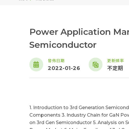
Power Application Mar
Semiconductor
發佈日期
更新頻率
2022-01-26
不定期
1. Introduction to 3rd Generation Semicond
Components 3. Industry Chain for GaN Pow
on 3rd Gen Semiconductor 5. Analysis on