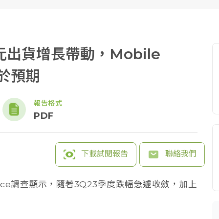
出貨增長帶動，Mobile
於預期
報告格式
PDF
下載試閱報告
聯絡我們
rce調查顯示，隨著3Q23季度跌幅急遽收斂，加上