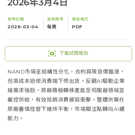
2026年3月4日
發佈日期
更新頻率
報告格式
2026-03-04
每周
PDF
下載試閱報告
NAND市場呈結構性分化，合約與現貨價雖漲，
但高成本迫使消費端下修出貨。反觀AI驅動企業
級需求強勁，原廠積極轉移產能至伺服器領域並
嚴控供給，有效抵銷消費疲弱衝擊。整體供需在
原廠審慎控管下維持平衡，市場關注點轉向AI續
航力。