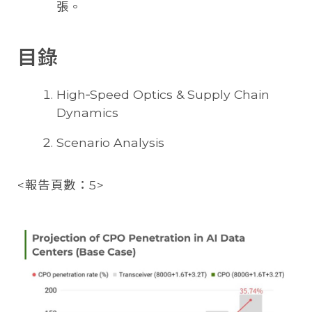
張。
目錄
High‑Speed Optics & Supply Chain
Dynamics
Scenario Analysis
<報告頁數：5>