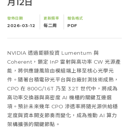
月12日
發佈日期
更新頻率
報告格式
2026-03-12
每二周
PDF
NVIDIA 透過鉅額投資 Lumentum 與
Coherent，鎖定 InP 雷射與高功率 CW 光源產
能，將供應鏈風險由模組端上移至核心光學元
件。隨著台積電矽光平台與台廠封測技術成熟，
CPO 在 800G/1.6T 乃至 3.2T 世代中，將成為
高功率交換器與高密度 AI 機櫃的關鍵互連選
項。預計未來幾年 CPO 滲透率將隨光源供給穩
定度與資本開支節奏而變化，成為推動 AI 算力
架構擴張的關鍵節點。