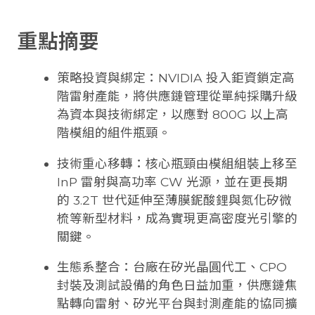
重點摘要
策略投資與綁定：NVIDIA 投入鉅資鎖定高
階雷射產能，將供應鏈管理從單純採購升級
為資本與技術綁定，以應對 800G 以上高
階模組的組件瓶頸。
技術重心移轉：核心瓶頸由模組組裝上移至
InP 雷射與高功率 CW 光源，並在更長期
的 3.2T 世代延伸至薄膜鈮酸鋰與氮化矽微
梳等新型材料，成為實現更高密度光引擎的
關鍵。
生態系整合：台廠在矽光晶圓代工、CPO
封裝及測試設備的角色日益加重，供應鏈焦
點轉向雷射、矽光平台與封測產能的協同擴