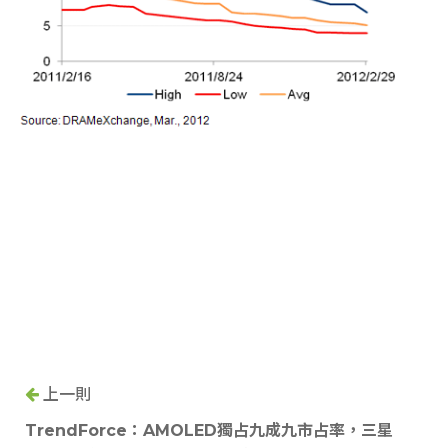
上一則
TrendForce：AMOLED獨占九成九市占率，三星