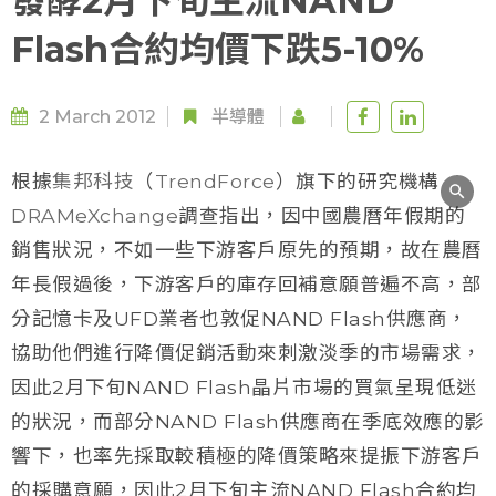
發酵2月下旬主流NAND
Flash合約均價下跌5-10%
2 March 2012
半導體
根據
集邦科技
（
TrendForce
）旗下的研究機構
DRAMeXchange
調查指出，因中國農曆年假期的
銷售狀況，不如一些下游客戶原先的預期，故在農曆
年長假過後，下游客戶的庫存回補意願普遍不高，部
分記憶卡及UFD業者也敦促NAND Flash供應商，
協助他們進行降價促銷活動來刺激淡季的市場需求，
因此2月下旬NAND Flash晶片市場的買氣呈現低迷
的狀況，而部分NAND Flash供應商在季底效應的影
響下，也率先採取較積極的降價策略來提振下游客戶
的採購意願，因此2月下旬主流NAND Flash合約均