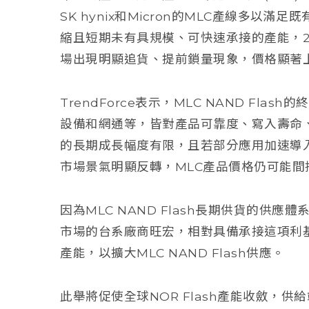
SK hynix和Micron的MLC產線多以
縮且短期未有具規模、可快速承接的產能，202
場出現明顯追貨、提前鎖量現象，價格顯著
TrendForce表示，MLC NAND Fl
設備和網通等，皆對產品可靠度、寫入壽命
的長期成長幅度有限，且若部分應用加速導入強化
市場景氣明顯反轉，MLC產品價格仍可能間
因為MLC NAND Flash長期供貨的供
市場的台系廠商旺宏，相對具備承接這項利基型
產能，以擴大MLC NAND Flash供應。
此舉將促使全球NOR Flash產能收斂，供給