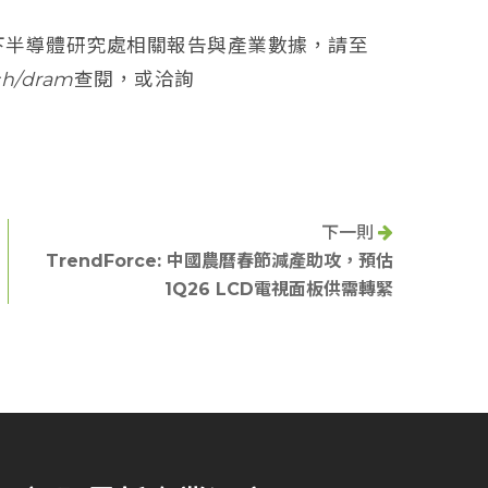
e旗下半導體研究處相關報告與產業數據，請至
search/dram查閱，或洽詢
下一則
TrendForce: 中國農曆春節減產助攻，預估
1Q26 LCD電視面板供需轉緊