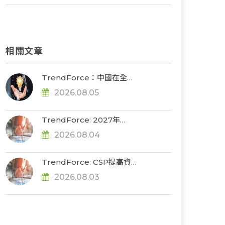
相關文章
TrendForce：中國在全球
光模組代工製造市占率達
2026.08.05
56%，若受禁令限制短期供
應鏈難脫鉤
TrendForce: 2027年
DRAM供給持續緊張，
2026.08.04
NVIDIA評估下調Rubin
Ultra HBM配置
TrendForce: CSP提高資
本支出90%催化， 2026年
2026.08.03
AI server出貨年增上看31%