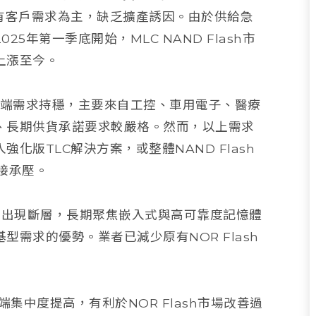
滿足既有客戶需求為主，缺乏擴產誘因。由於供給急
5年第一季底開始，MLC NAND Flash市
上漲至今。
ash的終端需求持穩，主要來自工控、車用電子、醫療
、長期供貨承諾要求較嚴格。然而，以上需求
版TLC解決方案，或整體NAND Flash
接承壓。
應體系出現斷層，長期聚焦嵌入式與高可靠度記憶體
需求的優勢。業者已減少原有NOR Flash
端集中度提高，有利於NOR Flash市場改善過