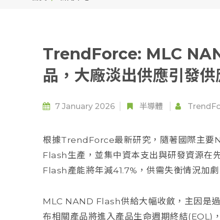
TrendForce: MLC 
品，大廠淡出供應引發供
7 January 2026
半導體
TrendFo
根據TrendForce最新研究，隨著國際主要N
Flash生產，並集中資本支出與研發資源在先
Flash產能將年減41.7%，供需失衡情況加
MLC NAND Flash供給大幅收斂，主因是
布相關產品將進入產品生命週期終結(EOL)，2