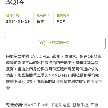
3Q14
發佈日期
更新頻率
報告格式
2014-08-29
每季
PDF
下載試閱報告
回顧第二季的NAND Flash市場，雖然六月份在OEM廠
商提前為第三季的出貨做備貨的帶動下，整體盤勢築底
反彈，但由於四月份與五月份整體市況呈現供過於求的
情形，影響整體第二季的NAND Flash顆粒價格平均較
前季下滑5-10%，供應商的營收與營業利益數字也同步下
滑...
報告分類:
NAND Flash
,
筆記型電腦
,
智慧手機
,
平板