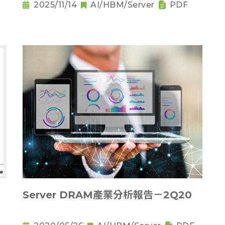
2025/11/14
AI/HBM/Server
PDF
Server DRAM產業分析報告－2Q20