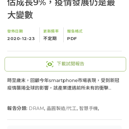
估成長9%，疫情發展仍是最
大變數
發佈日期
更新頻率
報告格式
2020-12-23
不定期
PDF
下載試閱報告
時至歲末，回顧今年smartphone市場表現，受到新冠
疫情襲捲全球的影響，該產業遭遇前所未有的衝擊...
報告分類:
DRAM
,
晶圓製造/代工
,
智慧手機
,