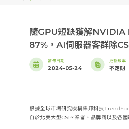
隨GPU短缺獲解NVIDIA
87%，AI伺服器客群除C
發佈日期
更新頻率
2024-05-24
不定期
根據全球市場研究機構集邦科技TrendFor
自於北美大型CSPs業者、品牌商以及各國政