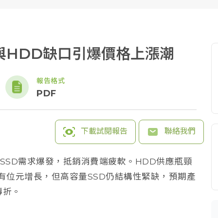
：AI與HDD缺口引爆價格上漲潮
報告格式
PDF
下載試閱報告
聯絡我們
企業級SSD需求爆發，抵銷消費端疲軟。HDD供應瓶頸
雖有位元增長，但高容量SSD仍結構性緊缺，預期產
轉折。