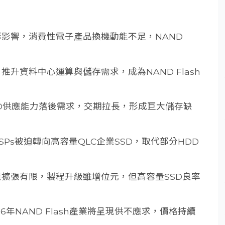
膨影響，消費性電子產品換機動能不足，NAND
推升資料中心運算與儲存需求，成為NAND Flash
e HDD供應能力落後需求，交期拉長，形成巨大儲存缺
SPs被迫轉向高容量QLC企業SSD，取代部分HDD
h產能擴張有限，製程升級雖增位元，但高容量SSD良率
6年NAND Flash產業將呈現供不應求，價格持續