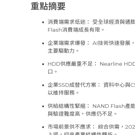
重點摘要
消費端需求低迷： 受全球經濟與通
Flash消費端成長有限。
企業端需求爆發： AI技術快速發展，
主要驅動力。
HDD供應嚴重不足： Nearlin
口。
企業SSD成替代方案： 資料中心與C
以維持服務。
供給結構性緊縮： NAND Flas
與驗證難度高，供應仍不足。
市場前景供不應求： 綜合供需，202
上揚，迎來產業結構性轉折。