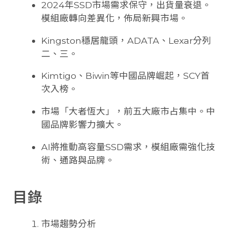
2024年SSD市場需求保守，出貨量衰退。
模組廠轉向差異化，佈局新興市場。
Kingston穩居龍頭，ADATA、Lexar分列
二、三。
Kimtigo、Biwin等中國品牌崛起，SCY首
次入榜。
市場「大者恆大」，前五大廠市占集中。中
國品牌影響力擴大。
AI將推動高容量SSD需求，模組廠需強化技
術、通路與品牌。
目錄
市場趨勢分析