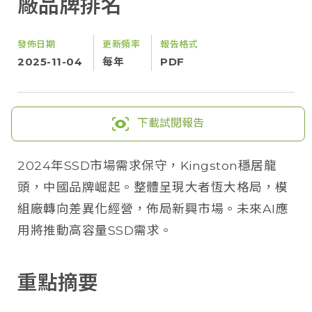
廠品牌排名
發佈日期
更新頻率
報告格式
2025-11-04
每年
PDF
下載試閱報告
2024年SSD市場需求保守，Kingston穩居龍
頭，中國品牌崛起。整體呈現大者恆大格局，模
組廠轉向差異化經營，佈局新興市場。未來AI應
用將推動高容量SSD需求。
重點摘要