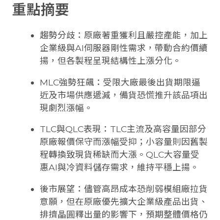
重點摘要
趨勢分歧：原廠著重獲利且嚴控產能，加上
企業級與AI伺服器剛性需求，帶動合約價續
揚，但各製程呈現結構性上漲分化。
MLC強勢狂飆：受限大廠最後出貨期限逼
近及市場供應遞減，備貨恐慌推升該品項出
現劇烈漲幅。
TLC與QLC表現：TLC主流及高容量因部分
原廠報價保守而漲幅受抑；小容量則因舊製
程轉換致現貨稀缺而大漲。QLC大容量受
惠AI與冷資料儲存需求，維持平穩上揚。
後市展望：儘管高昂成本恐削弱模組廠拉貨
意願，但在原廠優先擴大企業級產品出貨、
排擠晶圓釋出量的影響下，預期整體價格仍