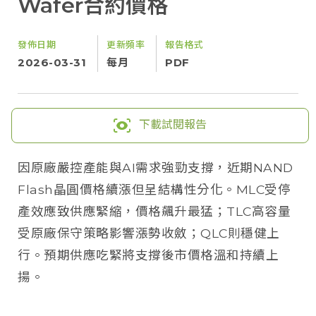
Wafer合約價格
發佈日期
更新頻率
報告格式
2026-03-31
每月
PDF
下載試閱報告
因原廠嚴控產能與AI需求強勁支撐，近期NAND
Flash晶圓價格續漲但呈結構性分化。MLC受停
產效應致供應緊縮，價格飆升最猛；TLC高容量
受原廠保守策略影響漲勢收斂；QLC則穩健上
行。預期供應吃緊將支撐後市價格溫和持續上
揚。