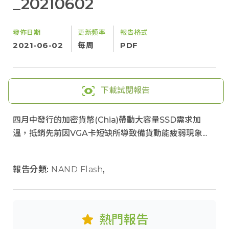
_20210602
發佈日期
更新頻率
報告格式
2021-06-02
每周
PDF
下載試閱報告
四月中發行的加密貨幣(Chia)帶動大容量SSD需求加
溫，抵銷先前因VGA卡短缺所導致備貨動能疲弱現象...
報告分類:
NAND Flash
,
熱門報告