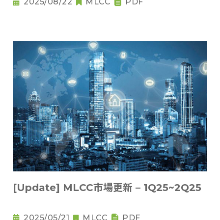
2025/08/22
MLCC
PDF
[Update] MLCC市場更新 – 1Q25~2Q25
2025/05/21
MLCC
PDF