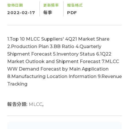
發佈日期
更新頻率
報告格式
2022-02-17
每季
PDF
1.Top 10 MLCC Suppliers' 4Q21 Market Share
2.Production Plan 3.BB Ratio 4.Quarterly
Shipment Forecast 5.Inventory Status 6.1Q22
Market Outlook and Shipment Forecast 7.MLCC
WW Demand Forecast by Main Application
8.Manufacturing Location Information 9.Revenue
Tracking
報告分類:
MLCC
,