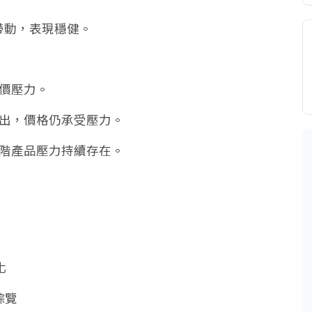
求帶動，表現穩健。
價壓力。
出，價格仍承受壓力。
階產品壓力持續存在。
化
綜覽