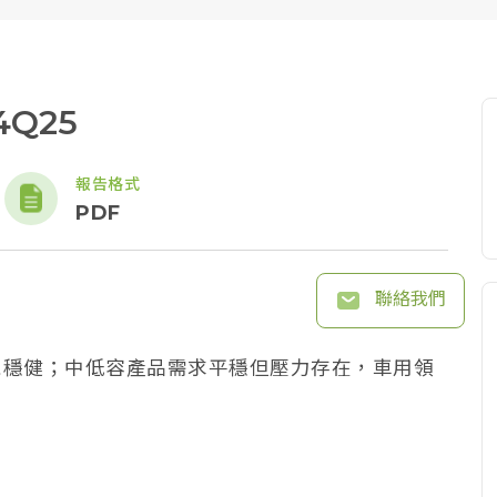
4Q25
報告格式
PDF
聯絡我們
表現穩健；中低容產品需求平穩但壓力存在，車用領