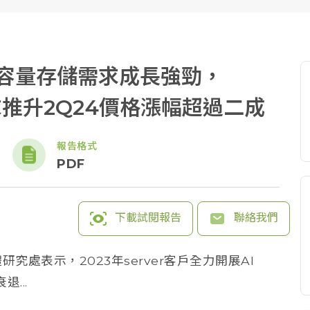
催生大容量存儲需求成長強勁，
不應求推升2Q24價格漲幅超過二成
報告格式
PDF
下載試閱報告
聯絡我們
研究處表示，2023年server客戶全力開展AI
...