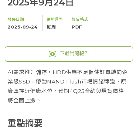
2025年9月24日
發佈日期
更新頻率
報告格式
2025-09-24
每周
PDF
下載試閱報告
AI需求推升儲存，HDD供應不足促使訂單轉向企
業級SSD，帶動NAND Flash市場情緒轉強。原
廠庫存近健康水位，預期4Q25合約與現貨價格
將全面上漲。
重點摘要