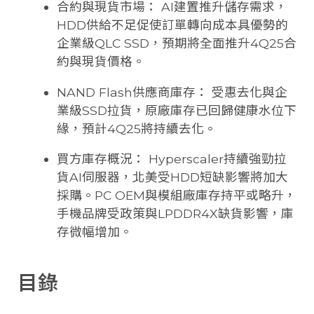
合約與現貨市場： AI建置推升儲存需求，
HDD供給不足促使訂單轉向成本具優勢的
企業級QLC SSD，預期將全面推升4Q25合
約與現貨價格。
NAND Flash供應商庫存： 受惠去化與企
業級SSD拉貨，原廠庫存已回歸健康水位下
緣，預計4Q25將持續去化。
買方庫存概況： Hyperscaler持續強勁拉
貨AI伺服器，北美受HDD短缺影響將加大
採購。PC OEM與模組廠庫存持平或略升，
手機品牌受政策與LPDDR4X缺貨影響，庫
存微幅增加。
目錄