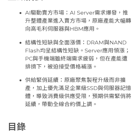
AI驅動賣方市場：AI Server需求爆發，推
升整體產業進入賣方市場，原廠產能大幅轉
向高毛利伺服器與HBM應用。
結構性短缺與全面漲價：DRAM與NAND
Flash均呈結構性短缺。Server應用領漲；
PC與手機端雖終端需求疲弱，但在產能遭
排擠下，被迫接受價格補漲。
供給緊俏延續：原廠聚焦製程升級而非擴
產，加上優先滿足企業級SSD與伺服器記憶
體，導致消費級供應受限，預期供需緊俏將
延續，帶動全線合約價上調。
目錄