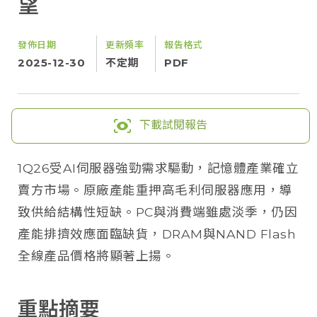
望
發佈日期
更新頻率
報告格式
2025-12-30
不定期
PDF
下載試閱報告
1Q26受AI伺服器強勁需求驅動，記憶體產業確立
賣方市場。原廠產能重押高毛利伺服器應用，導
致供給結構性短缺。PC與消費端雖處淡季，仍因
產能排擠效應面臨缺貨，DRAM與NAND Flash
全線產品價格將顯著上揚。
重點摘要