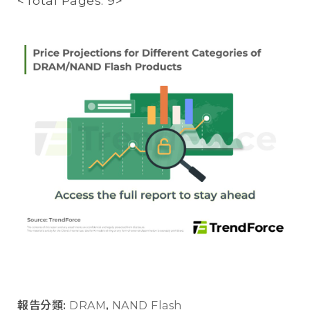
<Total Pages: 9>
報告分類:
DRAM
,
NAND Flash