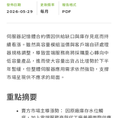
發佈日期
更新頻率
報告格式
2026-05-29
每月
PDF
伺服器記憶體合約價因供給缺口與庫存見底而持
續看漲。雖然高容量模組溢價與客戶端自研處理
器規格調整，導致雲端服務商將採購重心轉向中
低容量產品，進而使大容量出貨占比增勢於下半
年暫緩，但整體伺服器應用需求依然強勁，支撐
市場呈現供不應求的局面。
重點摘要
賣方市場主導漲勢： 因原廠庫存水位觸
底，加上雲端服務商與代工廠普遍面臨供應