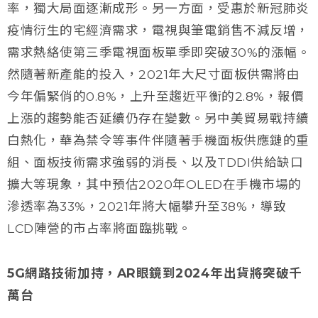
率，獨大局面逐漸成形。另一方面，受惠於新冠肺炎
疫情衍生的宅經濟需求，電視與筆電銷售不減反增，
需求熱絡使第三季電視面板單季即突破30%的漲幅。
然隨著新產能的投入，2021年大尺寸面板供需將由
今年偏緊俏的0.8%，上升至趨近平衡的2.8%，報價
上漲的趨勢能否延續仍存在變數。另中美貿易戰持續
白熱化，華為禁令等事件伴隨著手機面板供應鏈的重
組、面板技術需求強弱的消長、以及TDDI供給缺口
擴大等現象，其中預估2020年OLED在手機市場的
滲透率為33%，2021年將大幅攀升至38%，導致
LCD陣營的市占率將面臨挑戰。
5G網路技術加持，AR眼鏡到2024年出貨將突破千
萬台