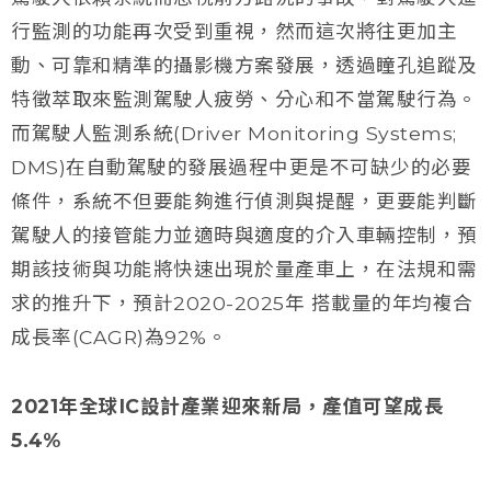
行監測的功能再次受到重視，然而這次將往更加主
動、可靠和精準的攝影機方案發展，透過瞳孔追蹤及
特徵萃取來監測駕駛人疲勞、分心和不當駕駛行為。
而駕駛人監測系統(Driver Monitoring Systems;
DMS)在自動駕駛的發展過程中更是不可缺少的必要
條件，系統不但要能夠進行偵測與提醒，更要能判斷
駕駛人的接管能力並適時與適度的介入車輛控制，預
期該技術與功能將快速出現於量產車上，在法規和需
求的推升下，預計2020-2025年 搭載量的年均複合
成長率(CAGR)為92%。
2021
年全球IC設計產業迎來新局，產值可望成長
5.4%