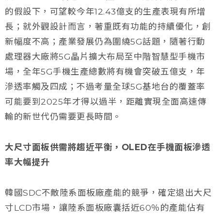
的假設下，可望較今年12.43億支的生產表現有所增
長；就外觀設計而言，著重既有功能的持續優化，創
新幅度不高；產業發展仍為圍繞5G話題，隨著行動
處理器大廠將5G晶片擴大布局至中階智慧型手機市
場，全年5G手機生產總數將有機會突破五億支，年
滲透率觸及四成；不過考量全球5G基地台的覆蓋率
可能要到2025年才得以過半，距離實現全面高速傳
輸的新世代仍需要更長時間。
大尺寸面板供需將趨近平衡，OLED在手機面板滲透
率大幅提升
韓國SDC不敵陸系面板廠產能的競爭，確定退出大尺
寸LCD市場，讓陸系面板廠囊括近60％的產能佔有