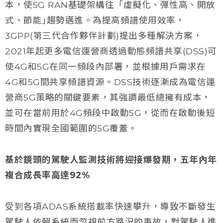
本，使5G RAN基礎架構往「虛擬化、彈性高、開放
式、節能｣趨勢邁進。為提高頻譜使用效率，
3GPP(第三代合作夥伴計劃)提出多種解決方案，
2021年起更多電信運營商透過動態頻譜共享(DSS)可
使4G和5G在同一頻段內部署，並根據用戶需求在
4G和5G間共享頻譜資源。DSS技術逐漸成為電信運
營商5G策略的關鍵要素，其強調最低總擁有成本，
並可在當前用於4G頻段中啟動5G，從而在啟動後短
時間內實現全國範圍的5G覆蓋。
基於鏡頭的駕駛人監測技術將迎接爆發期，五年內年
複合成長率高達92%
受到各項ADAS系統搭載率快速攀升，導致不斷發生
駕駛人依賴系統而忽視前方路況的事故，對駕駛人進