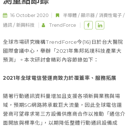
測重點節錄
16 October 2020
半導體
/
顯示器
/
消費性電子
/
通訊
/
新興科技
TrendForce
全球市場研究機構
TrendForce
今(16)日於台大醫院
國際會議中心，舉辦「2021年集邦拓墣科技產業大
預測」。本次研討會精彩內容節錄如下：
2021年全球電信營運商致力於覆蓋率、服務拓展
隨著行動通訊資料量增加且支援各項新興業務與場
域，預期5G網路將承載巨大流量，因此全球電信運
營商可望尋求第三方設備供應商合作以推動「通信介
面開放與標準化｣，以期降低整體行動通訊設備成