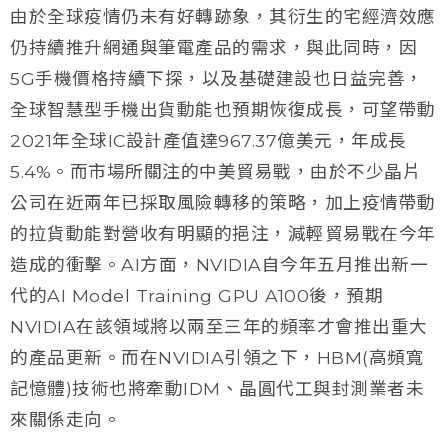
由於全球疫情仍未有好轉跡象，其衍生的宅經濟效應
仍持續推升網通與筆電產品的需求，與此同時，因
5G手機價格持續下探，以及基礎建設也日益完善，
全球智慧型手機出貨動能也預期恢復成長，可望帶動
2021年全球IC設計產值達967.37億美元，年成長
5.4%。而市場所關注的中美貿易戰，由於不少晶片
公司在近兩年已採取風險轉移的策略，加上疫情帶動
的拉貨動能對營收有明顯的挹注，減輕貿易戰在今年
造成的衝擊。AI方面，NVIDIA自今年五月推出新一
代的AI Model Training GPU A100後，預期
NVIDIA在該領域將以兩至三年的頻率才會推出重大
的產品更新。而在NVIDIA引領之下，HBM(高頻寬
記憶體)技術也將牽動IDM、晶圓代工與封測業者未
來關係走向。