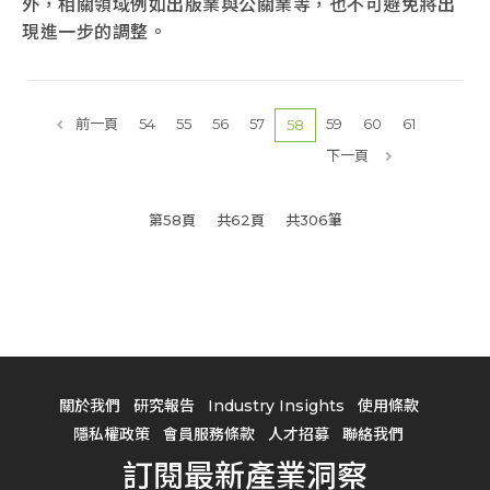
外，相關領域例如出版業與公關業等，也不可避免將出
現進一步的調整。
前一頁
54
55
56
57
59
60
61
58
下一頁
第58頁
共62頁
共306筆
關於我們
研究報告
Industry Insights
使用條款
隱私權政策
會員服務條款
人才招募
聯絡我們
訂閱最新產業洞察