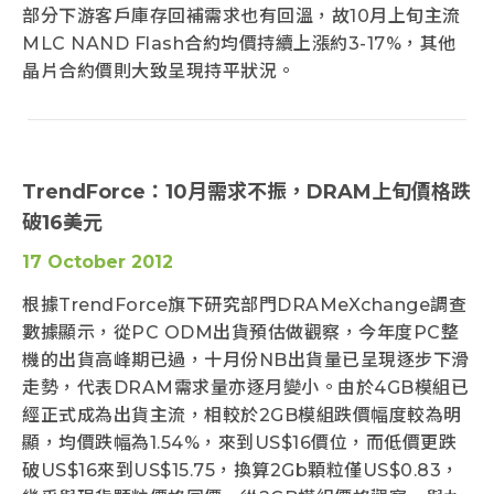
部分下游客戶庫存回補需求也有回溫，故10月上旬主流
MLC NAND Flash合約均價持續上漲約3-17%，其他
晶片合約價則大致呈現持平狀況。
TrendForce：10月需求不振，DRAM上旬價格跌
破16美元
17 October 2012
根據TrendForce旗下研究部門DRAMeXchange調查
數據顯示，從PC ODM出貨預估做觀察，今年度PC整
機的出貨高峰期已過，十月份NB出貨量已呈現逐步下滑
走勢，代表DRAM需求量亦逐月變小。由於4GB模組已
經正式成為出貨主流，相較於2GB模組跌價幅度較為明
顯，均價跌幅為1.54%，來到US$16價位，而低價更跌
破US$16來到US$15.75，換算2Gb顆粒僅US$0.83，