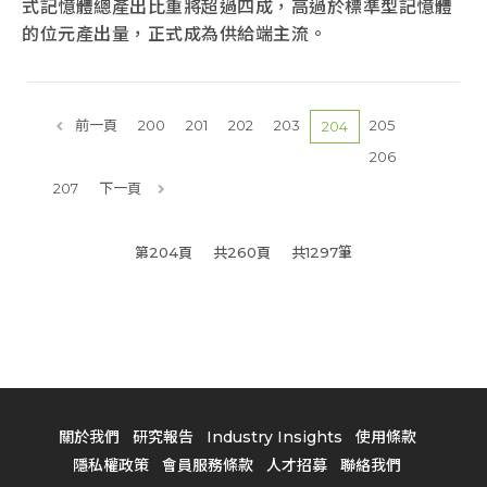
式記憶體總產出比重將超過四成，高過於標準型記憶體
的位元產出量，正式成為供給端主流。
前一頁
200
201
202
203
205
204
206
207
下一頁
第204頁
共260頁
共1297筆
關於我們
研究報告
Industry Insights
使用條款
隱私權政策
會員服務條款
人才招募
聯絡我們