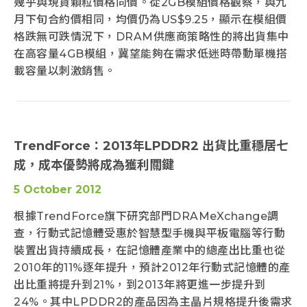
幾乎與現貨顆粒價格同價。從2GB模組價格觀察，與九
月下旬合約價相同，均價仍為US$9.25，顯示在模組價
格跌無可跌情況下，DRAM供應商策略性的將出貨集中
在高容量4GB模組，冀望能夠在需求低迷時帶動單機搭
載容量以刺激銷售。
TrendForce：2013年LPDDR2 出貨比重穩居七
成，成本優勢將成為獲利關鍵
5 October 2012
根據TrendForce旗下研究部門DRAMeXchange調
查，行動式記憶體受惠於智慧型手機與平板電腦等行動
裝置出貨持續成長，在記憶體產業中的總產出比重也從
2010年的11%逐年提升，預計2012年行動式記憶體的產
出比重將提升到21%，到2013年將更進一步提升到
24%。其中LPDDR2的產品因為主晶片規格提升後需求