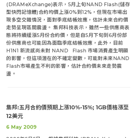
(DRAMeXchange)表示，5月上旬NAND Flash(儲存
型快閃記憶體)合約均價上漲0%到12%，但現在市場出
現多空交雜情況，面對季底結帳效應，估計未來合約價
走勢呈現區間震盪。 集邦科技表示，雖然一些供應商表
態將持續緩漲5月份合約價，但是自5月下旬到6月份部
份供應商也可能因為面臨季底結帳效應，此外，目前
H1N1 新流感尚未對 NAND Flash 市場消費產生明顯
的影響，但這項潛在的不確定變數，可能對未來NAND
Flash市場產生不利的影響，估計合約價未來走勢震
盪。
集邦:五月合約價預期上漲10%-15%; 1GB價格漲至
12美元
6 May 2009