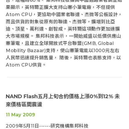
台，增幅為60%。 集邦科技根據與中國通路業者調查結
果顯示，英特爾正擴大支持山寨小筆電廠，不但提供
Atom CPU，更協助中國業者聯達、杰微等公板設計，
而且供貨的對象從原有的聯達、杰微等，擴增到比亞
迪、頂星、萬利達、創智成，英特爾這項動作更加速擴
大市場規模。 集邦科技表示，一開始威盛以低價供應山
寨筆電，且建立全球開放式平台聯盟(GMB, Global
Mobility Bazaar)支持，使山寨筆電能以1000元左右
人民幣迅速提升銷售量， 隨後，英特爾也表態支持，以
Atom CPU供貨。
NAND Flash五月上旬合約價格上漲0%到12% 未
來價格區間震盪
11 May 2009
2009年5月11日------研究機構集邦科技