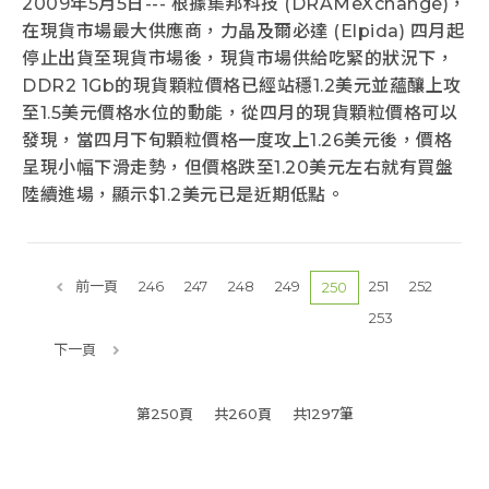
2009年5月5日--- 根據集邦科技 (DRAMeXchange)，
在現貨市場最大供應商，力晶及爾必達 (Elpida) 四月起
停止出貨至現貨市場後，現貨市場供給吃緊的狀況下，
DDR2 1Gb的現貨顆粒價格已經站穩1.2美元並蘊釀上攻
至1.5美元價格水位的動能，從四月的現貨顆粒價格可以
發現，當四月下旬顆粒價格一度攻上1.26美元後，價格
呈現小幅下滑走勢，但價格跌至1.20美元左右就有買盤
陸續進場，顯示$1.2美元已是近期低點。
前一頁
246
247
248
249
251
252
250
253
下一頁
第250頁
共260頁
共1297筆