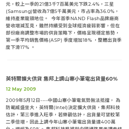
元，較上一季的21億3千7百萬美元下跌2.4%，三星
(Samsung)營收為7億5千萬美元，市占率為36.0%，
維持產業龍頭地位。 今年首季NAND Flash品牌廠商
營收增減互見，雖然持續受到全球經濟疲弱影響，但在
部份廠商調整市場的供貨策略下，價格呈現穩定態勢，
第一季平均銷售價格(ASP) 季度增加18% ，整體出貨季
度下滑17% 。
英特爾擴大供貨 集邦上調山寨小筆電出貨量60%
12 May 2009
2009年5月12日----中國山寨小筆電氣勢無法抵擋， 為
防範威盛坐大，英特爾(Intel)決定擴大供貨，集邦科技
估計，第三季進入旺季，若樂觀估計，出貨量可望較第
二季倍增，因此上調今年山寨小筆電出貨量達400萬