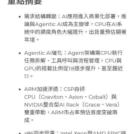
重點摘要
需求結構轉變：AI應用進入商業化部署，推
論與Agentic AI成為主旋律，CPU在AI系
統中的調度角色大幅提升，出貨量預估顯著
年增。
Agentic AI催化：Agent架構需CPU執行
任務拆解、工具呼叫與流程管理，CPU與
GPU的搭載比例從1:8逐步提升，甚至趨近
1:1。
ARM加速滲透：CSP自研
CPU（Graviton、Axion、Cobalt）與
NVIDIA整合型AI Rack（Grace、Vera）
雙重帶動，ARM市占率預估首度突破兩
成。
x86同步受惠：Intel Xeon與AMD EPYC持