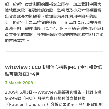
起，於新年度計劃開始回補安全庫存，加上受到中國大
陸地區家電下鄉政策的激勵，監視器及小尺寸電視面板
出貨量成長力道顯著。雖然目前產能利用率回升的腳
步，仍趕不上急單拉貨的速度，且訂單能見度以由過去
混沌不明，轉往清晰可見至4月份。不過受到去年超低迷
產業景氣的震撼，多數廠商仍持保守的態度看待5月之後
的市場需求 。
WitsView：LCD市場信心指數(MCI) 今年相對低
點可能落在3~4月
3 March 2009
2009年3月3日---WitsView最新研究報告，針對市場
信心指數（MCI）月平均資料經過傅立葉轉換
（Fourier Transform）分析結果顯示，今年指數相對