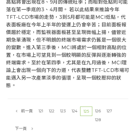
高點將會出現在8、9月的傳統旺季；而相對低點則可能
落在第一季底的3、4月間。 若以此結果來推論今年
TFT-LCD市場的走勢，3到5月都可能是MCI低點，代
表面板廠在今年上半年的營運上仍會辛苦；目前面板報
價趨於穩定，而監視器面板甚至呈現微幅上揚，儘管近
期急單湧現，但不明朗的終端市場需求仍舊是一個很大
的變數。進入第三季後，MCI將處於一個相對高點的位
置，在市場上可望見到一個較明顯的反彈與逐漸轉強的
終端需求。至於在第四季，尤其是在九月過後，MCI理
論上會出現一個向下的力道，代表整體TFT-LCD市場可
能邁入另一次產業淡季的循環，呈現一個較壓抑的狀
態。
前一頁
121
122
123
124
126
127
125
128
下一頁