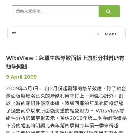
Menu
WitsView：急單生態導致面板上游部分材料仍有
短缺問題
9 April 2009
2009年4月1日---自2月份起發酵的急單效應，除了給台
灣面板廠疲弱已久的產能利用率打上一劑強心針外，對
於上游的零組件廠商來說，陸續回籠的訂單也同樣舒緩
了過去兩季以來所面臨沈重的經營壓力。 WitsView零
組件分析師邱宇彬表示，預估2009年第二季零組件價格
下滑的幅度將明顯比去年第四季與今年第一季來得趨