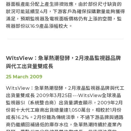
器面板產能分配上產生排擠效應，由於部份尺寸缺貨的
狀況可能延續至4月，下游客戶為確保採購數量能夠獲得
滿足，預期監視器及電視面板價格仍有上漲的空間，監
視器部份以16:9產品漲幅較大。
WitsView：急單熱潮發酵，2月液晶監視器品牌
與代工出貨量雙成長
25 March 2009
WitsView：急單熱潮發酵，2月液晶監視器品牌與代工
出貨量雙成長 2009年3月25日---WitsView全球液晶
監視器SI（系統整合商）出貨量調查顯示，2009年2月
份前十大代工廠商出貨總量達1,050萬台，相較於1月份
成長16.2%。2月份雖為傳統淡季，不過下游品牌與通路
商仍繼續回補過低的庫存水位，急單熱潮持續於產業內