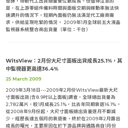
發酵，帶動代工出貨總量雙位數成長。但值得注意的
是，在上游零組件備料時間與面板交期與嫁動率無法快
速調升的情況下，短期內面板仍無法滿足代工廠商需
求，供給呈現吃緊的情況。 2009年1月全球前五大液晶
監視器系統整合商出貨量（單位：千台）
WitsView：2月份大尺寸面板出貨成長25.1%，其
中監視器更高達36.4%
25 March 2009
2009年3月18日---2009年2月份WitsView最新大尺
寸面板出貨(含8.9吋以上面板)調查，全球總出貨量為
2,782萬片，較1月成長25.1%，比去年同期衰退16.1%。
從2008年9月份起，大尺寸面板總出貨量逐月不斷減
少，經歷長達五個月的衰退後，終於在2009年2月露出
成長的曙光，主要原因在於下游品牌與通路商自1月份