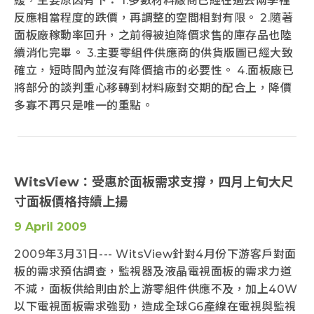
緩，主要原因有下： 1.多數材料廠商已經在過去兩季裡
反應相當程度的跌價，再調整的空間相對有限。 2.隨著
面板廠稼動率回升，之前得被迫降價求售的庫存品也陸
續消化完畢。 3.主要零組件供應商的供貨版圖已經大致
確立，短時間內並沒有降價搶市的必要性。 4.面板廠已
將部分的談判重心移轉到材料廠對交期的配合上，降價
多寡不再只是唯一的重點。
WitsView：受惠於面板需求支撐，四月上旬大尺
寸面板價格持續上揚
9 April 2009
2009年3月31日--- WitsView針對4月份下游客戶對面
板的需求預估調查，監視器及液晶電視面板的需求力道
不減，面板供給則由於上游零組件供應不及，加上40W
以下電視面板需求強勁，造成全球G6產線在電視與監視