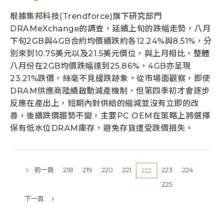
根據集邦科技(Trendforce)旗下研究部門
DRAMeXchange的調查，延續上旬的跌幅走勢，八月
下旬2GB與4GB合約均價續跌約各12.24%與8.51%，分
別來到10.75美元以及21.5美元價位，與上月相比，整體
八月份在2GB均價跌幅達到25.86%，4GB亦呈現
23.21%跌價，絲毫不見緩跌跡象。從市場面觀察，即使
DRAM供應商陸續啟動減產機制，但第四季初才會逐步
反應在產出上，短期內對供給的縮減並沒有立即的改
善，後續跌價趨勢不變，主要PC OEM在策略上將選擇
保有低水位DRAM庫存，避免存貨遭受跌價損失。
前一頁
218
219
220
221
223
224
222
225
下一頁