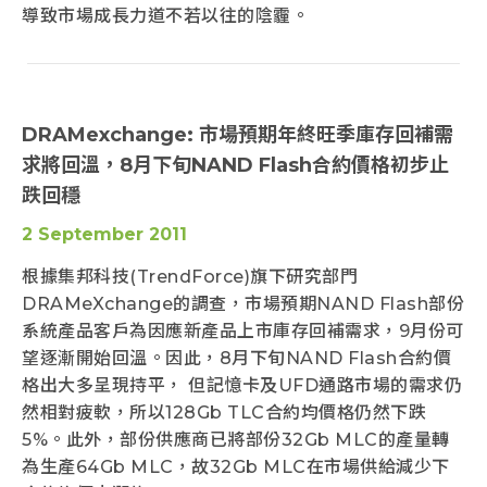
導致市場成長力道不若以往的陰霾。
DRAMexchange: 市場預期年終旺季庫存回補需
求將回溫，8月下旬NAND Flash合約價格初步止
跌回穩
2 September 2011
根據集邦科技(TrendForce)旗下研究部門
DRAMeXchange的調查，市場預期NAND Flash部份
系統產品客戶為因應新產品上市庫存回補需求，9月份可
望逐漸開始回溫。因此，8月下旬NAND Flash合約價
格出大多呈現持平， 但記憶卡及UFD通路市場的需求仍
然相對疲軟，所以128Gb TLC合約均價格仍然下跌
5%。此外，部份供應商已將部份32Gb MLC的產量轉
為生產64Gb MLC，故32Gb MLC在市場供給減少下