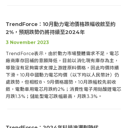
TrendForce：10月動力電池價格跌幅收斂至約
2%，預期跌勢仍將持續至2024年
3 November 2023
TrendForce表示，由於動力市場整體需求不足，電芯
廠商庫存回補的意願降低，目前以消化現有庫存為主，
導致沒有足夠需求支撐上游鋰原料價格，因此均價持續
下滑。10月中國動力電芯均價（以下均以人民幣計）仍
處跌勢，但相較8、9月價格趨勢，10月跌幅較先前收
斂，電動車用電芯月跌約2%；消費性電子用鈷酸鋰電芯
月跌1.3%；儲能型電芯跌幅最高，月跌3.3%。
TrendForce：2024年科技浪潮劃時代