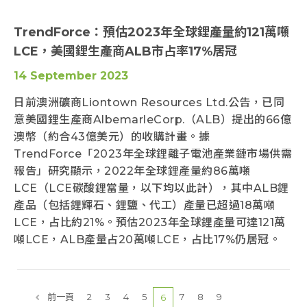
TrendForce：預估2023年全球鋰產量約121萬噸
LCE，美國鋰生產商ALB市占率17%居冠
14 September 2023
日前澳洲礦商Liontown Resources Ltd.公告，已同
意美國鋰生產商AlbemarleCorp.（ALB）提出的66億
澳幣（約合43億美元）的收購計畫。據
TrendForce「2023年全球鋰離子電池產業鏈市場供需
報告」研究顯示，2022年全球鋰產量約86萬噸
LCE（LCE碳酸鋰當量，以下均以此計），其中ALB鋰
產品（包括鋰輝石、鋰鹽、代工）產量已超過18萬噸
LCE，占比約21%。預估2023年全球鋰產量可達121萬
噸LCE，ALB產量占20萬噸LCE，占比17%仍居冠。
前一頁
2
3
4
5
7
8
9
6