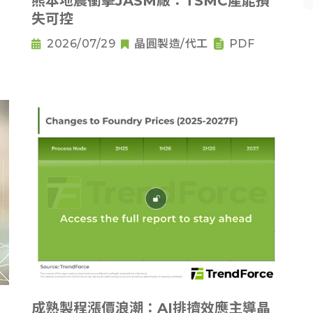
熊本地震衝擊JASM廠：TSMC產能損
失可控
2026/07/29
晶圓製造/代工
PDF
成熟製程漲價浪潮：AI排擠效應主導晶