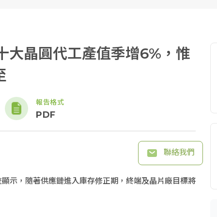
2前十大晶圓代工產值季增6%，惟
至
報告格式
PDF
聯絡我們
e調查顯示，隨著供應鏈進入庫存修正期，終端及晶片廠目標將