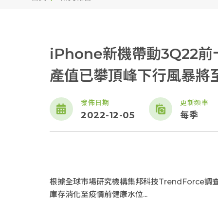
iPhone新機帶動3Q2
產值已攀頂峰下行風暴將
發佈日期
更新頻率
2022-12-05
每季
根據全球市場研究機構集邦科技TrendForc
庫存消化至疫情前健康水位...