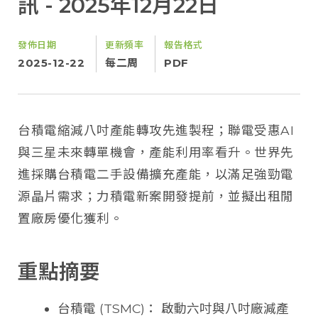
訊 - 2025年12月22日
發佈日期
更新頻率
報告格式
2025-12-22
每二周
PDF
台積電縮減八吋產能轉攻先進製程；聯電受惠AI
與三星未來轉單機會，產能利用率看升。世界先
進採購台積電二手設備擴充產能，以滿足強勁電
源晶片需求；力積電新案開發提前，並擬出租閒
置廠房優化獲利。
重點摘要
台積電 (TSMC)： 啟動六吋與八吋廠減產