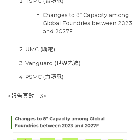
TSMC (台積電)
Changes to 8” Capacity among
Global Foundries between 2023
and 2027F
UMC (聯電)
Vanguard (世界先進)
PSMC (力積電)
<報告頁數：3>