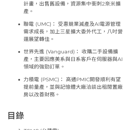
計畫，出售舊設備，資源集中衝刺2奈米擴
產。
聯電 (UMC)： 受惠競業減產及AI電源管理
需求成長，加上三星擴大委外代工，八吋營
運展望轉佳。
世界先進 (Vanguard)： 收購二手設備擴
產，主要因應美系與日系客戶在伺服器與AI
領域的強勁訂單。
力積電 (PSMC)： 高通PMIC開發順利有望
提前量產，並與記憶體大廠洽談出租閒置廠
房以改善財務。
目錄